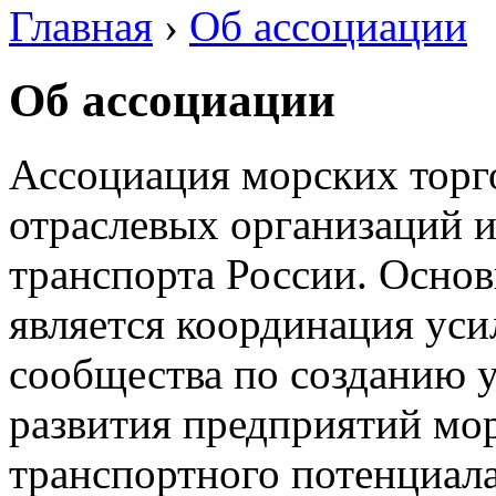
Главная
›
Об ассоциации
Вы здесь
Об ассоциации
Ассоциация морских торг
отраслевых организаций 
транспорта России. Осно
является координация ус
сообщества по созданию 
развития предприятий мор
транспортного потенциал